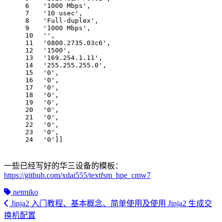
6
'1000 Mbps'
,
7
'10 usec'
,
8
'Full-duplex'
,
9
'1000 Mbps'
,
10
''
,
11
'0800.2735.03c6'
,
12
'1500'
,
13
'169.254.1.11'
,
14
'255.255.255.0'
,
15
'0'
,
16
'0'
,
17
'0'
,
18
'0'
,
19
'0'
,
20
'0'
,
21
'0'
,
22
'0'
,
23
'0'
,
24
'0'
]]
一些已经写好的华三设备的模板：
https://github.com/xdai555/textfsm_hpe_cmw7
netmiko
Jinja2 入门教程、基本概念、简单使用及使用 Jinja2 生成交
换机配置