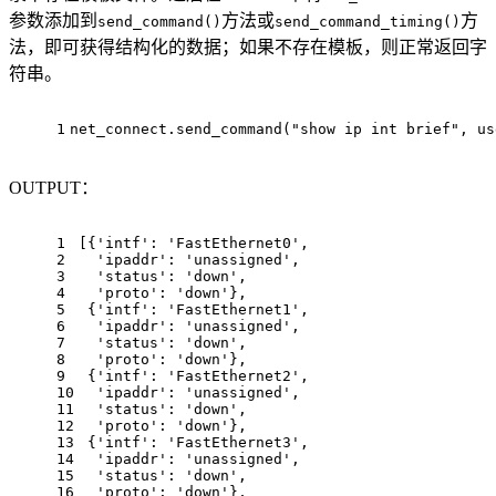
参数添加到
方法或
方
send_command()
send_command_timing()
法，即可获得结构化的数据；如果不存在模板，则正常返回字
符串。
1
net_connect.send_command(
"show ip int brief"
, us
OUTPUT：
1
[{'intf': 'FastEthernet0',
2
  'ipaddr': 'unassigned',
3
  'status': 'down',
4
  'proto': 'down'},
5
 {'intf': 'FastEthernet1',
6
  'ipaddr': 'unassigned',
7
  'status': 'down',
8
  'proto': 'down'},
9
 {'intf': 'FastEthernet2',
10
  'ipaddr': 'unassigned',
11
  'status': 'down',
12
  'proto': 'down'},
13
 {'intf': 'FastEthernet3',
14
  'ipaddr': 'unassigned',
15
  'status': 'down',
16
  'proto': 'down'},