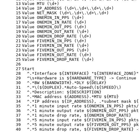
13
Value MTU (\d+)
14
Value IP_ADDRESS (\d+\.\d+\.\d+\.\d+)
15
Value NET_MASK (\d+\.\d+\.\d+\.\d+)
16
Value ONEMIN_IN_PPS (\d+)
17
Value ONEMIN_IN_RATE (\d+)
18
Value ONEMIN_OUT_PPS (\d+)
19
Value ONEMIN_OUT_RATE (\d+)
20
Value ONEMIN_DROP_RATE (\d+)
21
Value FIVEMIN_IN_PPS (\d+)
22
Value FIVEMIN_IN_RATE (\d+)
23
Value FIVEMIN_OUT_PPS (\d+)
24
Value FIVEMIN_OUT_RATE (\d+)
25
Value FIVEMIN_DROP_RATE (\d+)
26
27
Start
28
  ^.*Interface ${INTERFACE} "${INTERFACE_ZONE}"
29
  ^\s+Hardware is ${HARDWARE_TYPE} -> Continue
30
  ^.*BW ${BANDWIDTH}.*DLY ${DELAY}
31
  ^.*\(${DUPLEX}.*Auto-Speed\(${SPEED}\)
32
  ^.*Description: ${DESCRIPTION}
33
  ^.*MAC address ${ADDRESS}.*MTU ${MTU}
34
  ^.*IP address ${IP_ADDRESS}, .*subnet mask ${
35
  ^.*1 minute input rate ${ONEMIN_IN_PPS} pkts/
36
  ^.*1 minute output rate ${ONEMIN_OUT_PPS} pkt
37
  ^.*1 minute drop rate, ${ONEMIN_DROP_RATE}
38
  ^.*5 minute input rate ${FIVEMIN_IN_PPS} pkts
39
  ^.*5 minute output rate ${FIVEMIN_OUT_PPS} pk
40
  ^.*5 minute drop rate, ${FIVEMIN_DROP_RATE} -