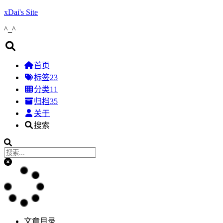
xDai's Site
^_^
首页
标签
23
分类
11
归档
35
关于
搜索
文章目录