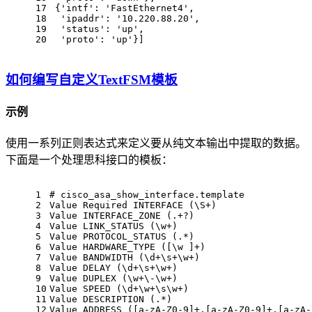
17
 {'intf': 'FastEthernet4',
18
  'ipaddr': '10.220.88.20',
19
  'status': 'up',
20
  'proto': 'up'}]
如何编写自定义TextFSM模板
示例
使用一系列正则表达式来定义要从纯文本输出中提取的数据。
下面是一个处理思科接口的模板：
1
# cisco_asa_show_interface.template
2
Value Required INTERFACE (\S+)
3
Value INTERFACE_ZONE (.+?)
4
Value LINK_STATUS (\w+)
5
Value PROTOCOL_STATUS (.*)
6
Value HARDWARE_TYPE ([\w ]+)
7
Value BANDWIDTH (\d+\s+\w+)
8
Value DELAY (\d+\s+\w+)
9
Value DUPLEX (\w+\-\w+)
10
Value SPEED (\d+\w+\s\w+)
11
Value DESCRIPTION (.*)
12
Value ADDRESS ([a-zA-Z0-9]+.[a-zA-Z0-9]+.[a-zA-