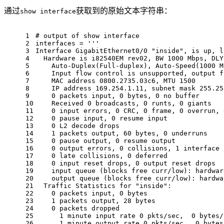
通过
获取到的原始文本字符串：
show interface
1
# output of show interface
2
interfaces = '''
3
Interface GigabitEthernet0/0 "inside", is up, l
4
  Hardware is i82540EM rev02, BW 1000 Mbps, DLY
5
    Auto-Duplex(Full-duplex), Auto-Speed(1000 M
6
    Input flow control is unsupported, output f
7
    MAC address 0800.2735.03c6, MTU 1500
8
    IP address 169.254.1.11, subnet mask 255.25
9
    0 packets input, 0 bytes, 0 no buffer
10
    Received 0 broadcasts, 0 runts, 0 giants
11
    0 input errors, 0 CRC, 0 frame, 0 overrun, 
12
    0 pause input, 0 resume input
13
    0 L2 decode drops
14
    1 packets output, 60 bytes, 0 underruns
15
    0 pause output, 0 resume output
16
    0 output errors, 0 collisions, 1 interface 
17
    0 late collisions, 0 deferred
18
    0 input reset drops, 0 output reset drops
19
    input queue (blocks free curr/low): hardwar
20
    output queue (blocks free curr/low): hardwa
21
  Traffic Statistics for "inside":
22
    0 packets input, 0 bytes
23
    1 packets output, 28 bytes
24
    0 packets dropped
25
      1 minute input rate 0 pkts/sec,  0 bytes/
26
      1 minute output rate 0 pkts/sec,  0 bytes