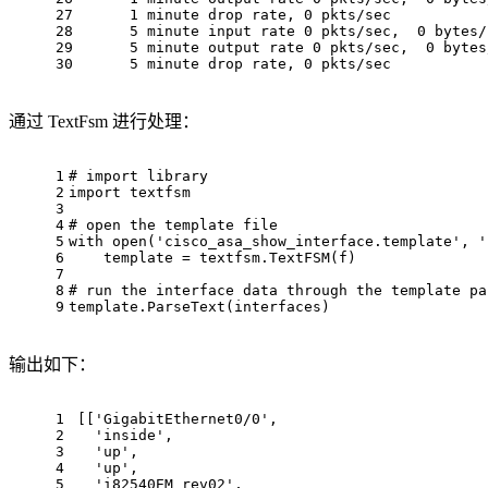
27
      1 minute drop rate, 0 pkts/sec
28
      5 minute input rate 0 pkts/sec,  0 bytes/
29
      5 minute output rate 0 pkts/sec,  0 bytes
30
      5 minute drop rate, 0 pkts/sec
通过 TextFsm 进行处理：
1
# import library
2
import
 textfsm
3
4
# open the template file
5
with
open
(
'cisco_asa_show_interface.template'
, 
'
6
    template = textfsm.TextFSM(f)
7
8
# run the interface data through the template pa
9
template.ParseText(interfaces)
输出如下：
1
[[
'GigabitEthernet0/0'
,
2
'inside'
,
3
'up'
,
4
'up'
,
5
'i82540EM rev02'
,