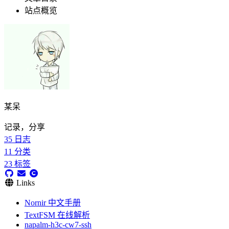
站点概览
某呆
记录，分享
35
日志
11
分类
23
标签
Links
Nornir 中文手册
TextFSM 在线解析
napalm-h3c-cw7-ssh