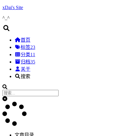
xDai's Site
^_^
首页
标签
23
分类
11
归档
35
关于
搜索
文章目录