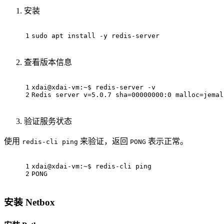
安装
1
sudo apt install -y redis-server
查看版本信息
1
xdai@xdai-vm:~$ redis-server -v
2
Redis server v=5.0.7 sha=00000000:0 malloc=jemal
验证服务状态
使用
来验证，返回
表示正常。
redis-cli ping
PONG
1
xdai@xdai-vm:~$ redis-cli ping
2
PONG
安装 Netbox