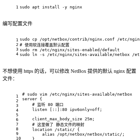
1
sudo apt install -y nginx
编写配置文件
sudo cp /opt/netbox/contrib/nginx.conf /etc/ngin
1
2
# 使用软连接覆盖默认配置
3
sudo rm /etc/nginx/sites-enabled/default
4
sudo ln -s /etc/nginx/sites-available/netbox /et
不想使用 https 的话，可以修改 NetBox 提供的默认 nginx 配置
文件：
# sudo vim /etc/nginx/sites-available/netbox
1
server
 {
2
# 监听 80 端口
3
listen
 [::]:
80
 ipv6only=
off
;
4
5
client_max_body_size
25m
;
6
7
# 这里做了 静态文件的映射
8
location
 /static/ {
9
alias
 /opt/netbox/netbox/static/;
10
    }