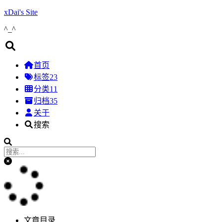
xDai's Site
^_^
首页
标签
23
分类
11
归档
35
关于
搜索
文章目录