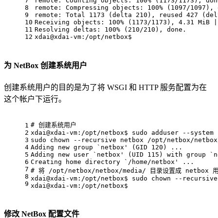
7
remote: Counting objects: 100% (1173/1173), don
8
remote: Compressing objects: 100% (1097/1097), 
9
remote: Total 1173 (delta 210), reused 427 (del
10
Receiving objects: 100% (1173/1173), 4.31 MiB |
11
Resolving deltas: 100% (210/210), done.
12
xdai@xdai-vm:/opt/netbox$ 
为 NetBox 创建系统用户
创建系统用户的目的是为了将 WSGI 和 HTTP 服务配置为在
这个帐户下运行。
# 创建系统用户
1
2
xdai@xdai-vm:/opt/netbox$ sudo adduser --system 
3
sudo chown --recursive netbox /opt/netbox/netbox
4
Adding new group `netbox' (GID 120) ...
5
Adding new user `netbox' (UID 115) with group `n
6
Creating home directory `/home/netbox' ...
7
# 将 /opt/netbox/netbox/media/ 目录设置成 net
8
xdai@xdai-vm:/opt/netbox$ sudo chown --recursive
9
xdai@xdai-vm:/opt/netbox$ 
修改 NetBox 配置文件