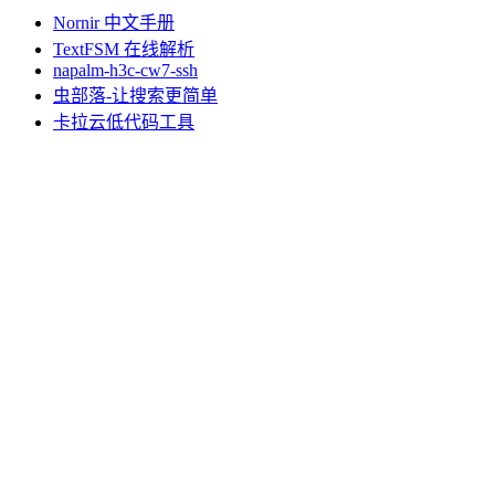
Nornir 中文手册
TextFSM 在线解析
napalm-h3c-cw7-ssh
虫部落-让搜索更简单
卡拉云低代码工具