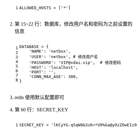
1
ALLOWED_HOSTS
 = [
'*'
]
第 15~22 行：数据库，修改用户名和密码为之前设置的
信息
DATABASE
 = { 
1
    'NAME': 'netbox',
2
    'USER': 'netbox', 
# 修改用户名
3
4
    'PASSWORD': '
VIP@xdai.vip
',  
# 修改密码
5
    'HOST': 'localhost',
6
    'PORT': '',
7
    'CONN_MAX_AGE': 300,
8
}
redis 使用默认配置即可
第 60 行：SECRET_KEY
1
SECRET_KEY
 = 
'lKCyYG-q5qW0&3zK=*U9%Ga@yOzZOwEIz9