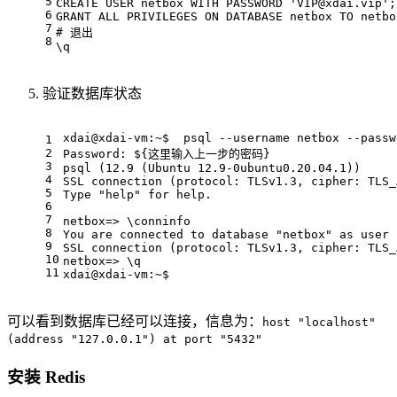
5
CREATE
USER
 netbox 
WITH
 PASSWORD 
'
VIP@xdai.vip
'
;
6
GRANT
ALL
 PRIVILEGES 
ON
 DATABASE netbox 
TO
 netbo
7
# 退出
8
\q
验证数据库状态
xdai@xdai-vm:~$  psql --username netbox --passw
1
2
Password: ${这里输入上一步的密码}
3
psql (12.9 (Ubuntu 12.9-0ubuntu0.20.04.1))
4
SSL connection (protocol: TLSv1.3, cipher: TLS_
5
Type "help" for help.
6
7
netbox=> \conninfo
8
You are connected to database "netbox" as user 
9
SSL connection (protocol: TLSv1.3, cipher: TLS_
10
netbox=> \q
11
xdai@xdai-vm:~$ 
可以看到数据库已经可以连接，信息为：
host "localhost"
(address "127.0.0.1") at port "5432"
安装 Redis