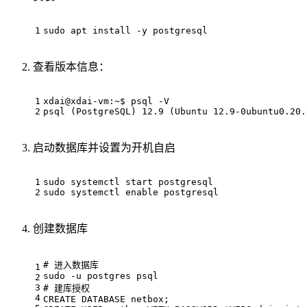
1
sudo apt install -y postgresql
查看版本信息：
1
xdai@xdai-vm:~$ psql -V
2
psql (PostgreSQL) 12.9 (Ubuntu 12.9-0ubuntu0.20.
启动数据库并设置为开机自启
1
sudo systemctl start postgresql
2
sudo systemctl enable postgresql
创建数据库
# 进入数据库
1
sudo 
-
u postgres psql
2
3
# 建库授权
4
CREATE
 DATABASE netbox;