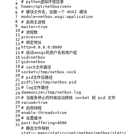
# python虚拟环境目录
4
home=/opt/netbox/venv
5
# 模块文件名，加载一个 WSGI 模块
6
module=netbox.wsgi:application
7
8
# 启用主进程
9
master=true
10
# 进程数
11
process=4
12
# 绑定地址
13
http=0.0.0.0:8080
14
# 启动uwsgi的用户名和用户组
15
16
uid=netbox
17
gid=netbox
18
# sock文件路径
19
socket=/tmp/netbox.sock
20
# pid文件目路径
21
pidfile=/tmp/netbox.pid
22
# log文件路径
23
daemonize=/tmp/netbox.log
24
25
# 当服务停止的时候自动移除 socket 和 pid 文件
26
vacuum=true
27
# 启用线程
28
enable-threads=true
29
# 设置缓冲
30
post-buffering=4096
31
# 静态文件映射
static-map=/static=/opt/netbox/netbox/static