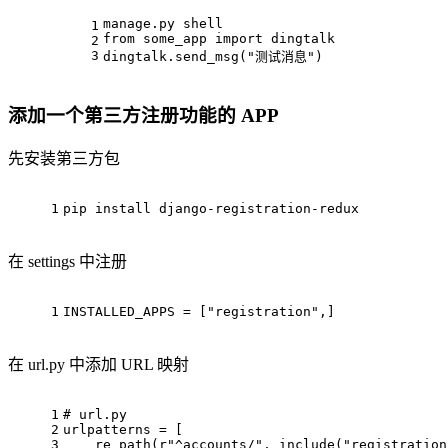
manage.py shell
1
from
 some_app 
import
 dingtalk
2
3
dingtalk.send_msg(
"测试消息"
)
添加一个第三方注册功能的 APP
先安装第三方包
1
pip install django-registration-redux
在 settings 中注册
1
INSTALLED_APPS = ["registration",]
在 url.py 中添加 URL 映射
1
# url.py
2
urlpatterns = [
3
    re_path(r"^accounts/", include("registration