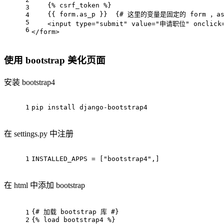
    {% csrf_token %}
3
    {{ form.as_p }}  {# 这里的变量是固定的 form ，
4
5
    <input type="submit" value="申请职位" onclick="
6
</form>
使用 bootstrap 美化页面
安装 bootstrap4
1
pip install django-bootstrap4
在 settings.py 中注册
1
INSTALLED_APPS = ["bootstrap4",]
在 html 中添加 bootstrap
{# 加载 bootstrap 库 #}
1
2
{% load bootstrap4 %}