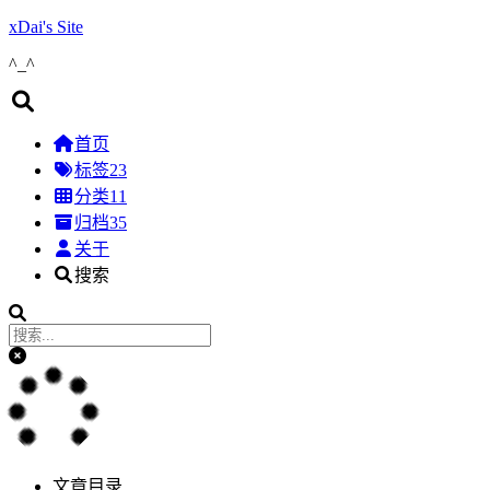
xDai's Site
^_^
首页
标签
23
分类
11
归档
35
关于
搜索
文章目录