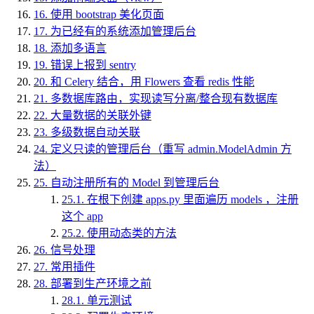
16.
使用 bootstrap 美化页面
17.
为已经有的系统添加管理后台
18.
添加多语言
19.
错误上报到 sentry
20.
和 Celery 结合，用 Flowers 查看 redis 性能
21.
多数据库路由，实现读写分离/整合现有数据库
22.
大量数据的关联外键
23.
多级数据自动关联
24.
定义只读的管理后台（重写 admin.ModelAdmin 方
法）
25.
自动注册所有的 Model 到管理后台
25.1.
在根下创建 apps.py 里面遍历 models ，注册
这个 app
25.2.
使用动态类的方法
26.
信号处理
27.
常用插件
28.
部署到生产环境之前
28.1.
单元测试