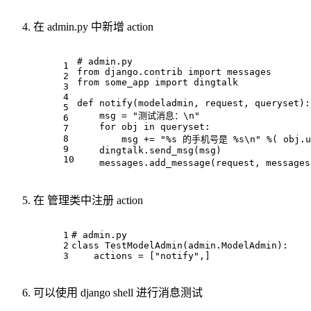
在 admin.py 中新增 action
# admin.py
1
from
 django.contrib 
import
 messages
2
from
 some_app 
import
 dingtalk
3
4
def
notify
(
modeladmin, request, queryset
):
5
    msg = 
"测试消息：\n"
6
for
 obj 
in
 queryset:
7
8
        msg += 
"%s 的手机号是 %s\n"
 %( obj.u
9
    dingtalk.send_msg(msg)
10
    messages.add_message(request, messages
在 管理类中注册 action
1
# admin.py
2
class
TestModelAdmin
(admin.ModelAdmin):
3
    actions = [
"notify"
,]
可以使用 django shell 进行消息测试