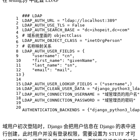
在 setting.py 中配置 LDAP
### LDAP 
1
LDAP_AUTH_URL = "ldap://localhost:389"
2
LDAP_AUTH_USE_TLS = False
3
LDAP_AUTH_SEARCH_BASE = "dc=ihopeit,dc=com"
4
# 域系统里面的 objectClass
5
LDAP_AUTH_OBJECT_CLASS = "inetOrgPerson"
6
# 名称映射关系
7
8
LDAP_AUTH_USER_FIELDS = {
9
    "username": "cn",
10
    "first_name": "givenName",
11
    "last_name": "sn",
12
    "email": "mail",
13
}
14
15
LDAP_AUTH_USER_LOOKUP_FIELDS = ("username",)
16
LDAP_AUTH_CLEAN_USER_DATA = "django_python3_lda
17
LDAP_AUTH_CONNECTION_USERNAME = "域管理员的用户名"
18
LDAP_AUTH_CONNECTION_PASSWORD = "域管理员的密码"
19
20
AUTHENTICATION_BACKENDS = {"django_python3_ldap
域用户初次登陆时，Django 会把用户信息在 Django 的表中进
行创建，此时用户并没有登录权限，需要设置为 STUFF 才可