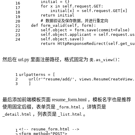
        initial = {}
16
for
 x 
in
 self.request.GET:
17
            initial[x] = self.request.GET[x]
18
return
 initial
19
# 数据验证及保存数据，并进行重定向
20
def
form_valid
(
self, form
):
21
        self.
object
 = form.save(commit=
False
)
22
        self.
object
.applicant = self.request.us
23
        self.
object
.save()
24
return
 HttpResponseRedirect(self.get_su
然后在 url.py 里面注册路径，格式固定为
：
类.as_view()
1
urlpatterns = [
2
    url(r'^resume/add/', views.ResumeCreateView.
3
    ]
最后添加前端模板页面 resume_form.html ，模板名字也是推荐
使用固定后缀，表单页是
，详情页是
_form.html
，列表页是
。
_detail.html
_list.html
<!-- resume_form.html -->
1
<form method="POST">
2