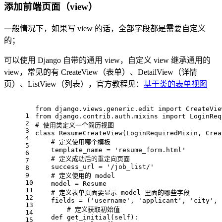
添加前端页面（view）
一般情况下，如果写 view 的话，全部字段都是需要自定义
的；
可以使用 Django 自带的通用 view，自定义 view 继承通用的
view，常见的有 CreateView（表单）、DetailView（详情
页）、ListView（列表），官方教程见：
基于类的表单视图
from
 django.views.generic.edit 
import
 CreateVie
1
from
 django.contrib.auth.mixins 
import
 LoginReq
2
# 使用类定义一个简历视图
3
class
ResumeCreateView
(LoginRequiredMixin, Crea
4
# 定义使用哪个模板
5
    template_name = 
'resume_form.html'
6
# 定义成功后的重定向页面
7
    success_url = 
'/job_list/'
8
9
# 定义使用的 model
10
    model = Resume
11
# 定义表单页面要显示 model 里面的哪些字段
12
    fields = (
'username'
, 
'applicant'
, 
'city'
, 
13
# 定义获取初始值
14
def
get_initial
(
self
):
15