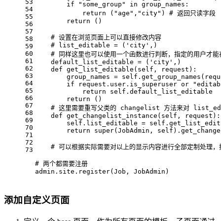
53
if
"some_group"
in
 group_names:
54
return
 (
"age"
,
"city"
) 
# 返回只读字段
55
return
 ()
56
57
# 设置在浏览页面上可以直接修改内容
58
# list_editable = ('city',)
59
60
# 同样这里也可以使用一个函数进行判断，指定的用户才能
61
    default_list_editable = (
'city'
,)
62
def
get_list_editable
(
self, request
):
63
        group_names = self.get_group_names(requ
64
if
 request.user.is_superuser 
or
"editab
65
return
 self.default_list_editable
66
return
 ()
67
# 这里需要重写父类的 changelist 方法来对 list_ed
68
def
get_changelist_instance
(
self, request
):
69
        self.list_editable = self.get_list_edit
70
return
super
(JobAdmin, self).get_change
71
72
# 可以根据实际需要对以上的显示内容进行全部定制处理
73
# 两个都需要注册
admin.site.register(Job, JobAdmin)
添加自定义页面