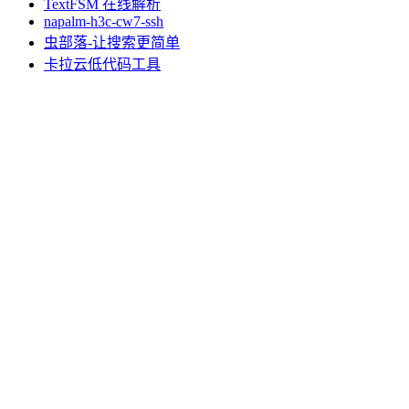
TextFSM 在线解析
napalm-h3c-cw7-ssh
虫部落-让搜索更简单
卡拉云低代码工具