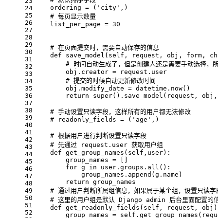
23
    ordering = (
'city'
,)
24
25
# 每页显示数量
26
    list_per_page = 
30
27
28
29
# 在页面提交时，需要自动保存的信息
30
def
save_model
(
self, request, obj, form, ch
31
# 时间自动生成了，但是创建人还是需要手动选择，
32
        obj.creator = request.user
33
# 提交的时候自动更新修改时间
34
35
        obj.modify_date = datetime.now()
36
return
super
().save_model(request, obj,
37
38
# 手动设置只读字段，这样所有的用户都无法修改
39
# readonly_fields = ('age',)
40
41
# 根据用户进行判断设置只读字段
42
# 先通过 request.user 获取用户组
43
def
get_group_names
(
self,user
):
44
        group_names = []
45
for
 g 
in
 user.groups.
all
():
46
            group_names.append(g.name)
47
return
 group_names
48
49
# 通过用户判断所属组信息，如果属于某个组，设置只读字
50
# 这里的用户组是默认 Django admin 后台里面配置的
51
def
get_readonly_fields
(
self, request, obj
)
52
        group_names = self.get_group_names(requ