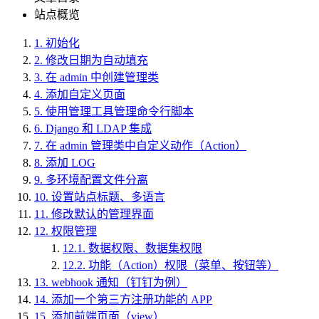
站点概览
1.
初始化
2.
修改日期为自动填充
3.
在 admin 中创建管理类
4.
添加自定义页面
5.
使用管理工具管理命令行脚本
6.
Django 和 LDAP 集成
7.
在 admin 管理类中自定义动作（Action）
8.
添加 LOG
9.
多环境配置文件分离
10.
设置站点标题、多语言
11.
修改默认的管理界面
12.
权限管理
12.1.
数据权限、数据集权限
12.2.
功能（Action）权限（菜单、按钮等）
13.
webhook 通知（钉钉为例）
14.
添加一个第三方注册功能的 APP
15.
添加前端页面（view）