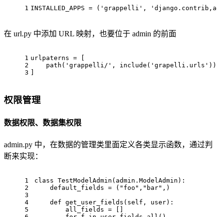
1
INSTALLED_APPS = (
'grappelli'
, 
'django.contrib,a
在 url.py 中添加 URL 映射，也要位于 admin 的前面
1
urlpaterns = [
2
    path('grappelli/', include('grapelli.urls'))
3
]
权限管理
数据权限、数据集权限
admin.py 中，在数据的管理类里面定义各类显示函数，通过判
断来实现：
1
class
TestModelAdmin
(admin.ModelAdmin):
2
    default_fields = (
"foo"
,
"bar"
,)
3
4
def
get_user_fields
(
self, user
):
5
        all_fields = []
6
for
 f 
in
 user.fields.
all
()