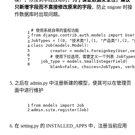
只新增字段而不直接修改原来的字段
，防止 migrate 时操
作数据库时出现问题。
# 使用系统自带的鉴权功能
1
from
 django.contrib.auth.models 
import
 User
2
JobTypes = [(
0
, 
"技术类"
),(
1
, 
"产品类"
),(
2
, 
"
3
class
Job
(models.Model):
4
5
	creator = models.Foreignkey(User,v
6
# 使用下拉选项，需要定义一个列表 JobType
7
    job_type = models.SmallIntegerField(
8
        blank=
False
, choices=JobTypes, verb
之后在 admin.py 中注册新建的模型，使其可以在管理页
面中进行维护
1
from
 models 
import
 Job
2
admin.site.register(Job)
在 setting.py 的 INSTALLED_APPS 中，注册当前应用