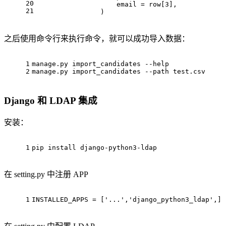
20
                    email = row[
3
],
21
                )
之后使用命令行来执行命令，就可以成功导入数据：
1
manage.py import_candidates --help
2
manage.py import_candidates --path test.csv
Django 和 LDAP 集成
安装：
1
pip install django-python3-ldap
在 setting.py 中注册 APP
1
INSTALLED_APPS = ['...','django_python3_ldap',]