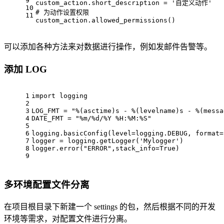
9
custom_action.short_description = 
'自定义动作'
10
# 为动作设置权限
11
custom_action.allowed_permissions()
可以添加各种方法来对数据进行操作，例如发邮件告警等。
添加 LOG
1
import
 logging
2
3
LOG_FMT = 
"%(asctime)s - %(levelname)s - %(messa
4
DATE_FMT = 
"%m/%d/%Y %H:%M:%S"
5
6
logging.basicConfig(level=logging.DEBUG, 
format
=
7
logger = logging.getLogger(
'Mylogger'
)
8
logger.error(
"ERROR"
,stack_info=
True
)
9
多环境配置文件分离
在项目根目录下新建一个 settings 的包，然后根据不同的开发
环境等需求，对配置文件进行分离。