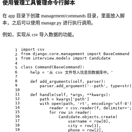
使用管理工具管理命令行脚本
在 app 目录下创建 management/commands 目录，里面放入脚
本，之后可以使用 manage.py 进行执行调用。
例如，实现从 csv 导入数据的功能。
import
 csv
1
from
 django.core.management 
import
 BaseCommand
2
from
 interview.models 
import
 Candidate
3
4
class
Command
(
BaseCommand
):
5
6
help
 = 
'从 csv 文件导入信息到数据库中。'
7
8
def
add_arguments
(
self, parser
):
9
        parser.add_argument(
'--path'
, 
type
=
str
)
10
11
def
handle
(
self, *args, **kwargs
):
12
        path = kwargs[
'path'
]
13
with
open
(path, 
'rt'
, encoding=
'utf-8'
)
14
            reader = csv.reader(f, delimiter=
';
15
for
 row 
in
 reader:
16
                Candidate.objects.create(
17
                    username = row[
0
],
18
                    city = row[
1
],
19
                    phone = row[
2
],