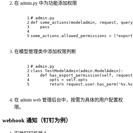
在 admin.py 中为功能添加权限
1
# admin.py
2
def
some_actions
(
modeladmin, request, query
3
pass
4
5
some_actions.allowed_permissions = (
"export
在模型管理类中添加权限判断
1
# admin.py
2
class
TestModelAdmin
(admin.ModelAdmin):
3
def
has_export_permission
(
self, request
4
        opts = self.opts
5
return
 request.user.has_perm(
'%s.%s
在 admin web 管理后台中，按需为具体的用户配置权
限。
webhook 通知（钉钉为例）