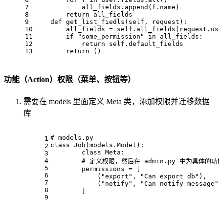
7
            all_fields.append(f.name)
8
return
 all_fields
9
def
get_list_fiedls
(
self, request
):
10
        all_fields = self.all_fields(request.us
11
if
"some_permission"
in
 all_fields:
12
return
 self.default_fields
13
return
 ()
功能（Action）权限（菜单、按钮等）
需要在 models 里面定义 Meta 类，添加权限并迁移数据
库
# models.py
1
class
Job
(models.Model):
2
class
Meta
:
3
4
# 定义权限，然后在 admin.py 中为具体的
5
        permissions = [
6
            (
"export"
, 
"Can export db"
),
7
            (
"notify"
, 
"Can notify message"
8
        ]
9