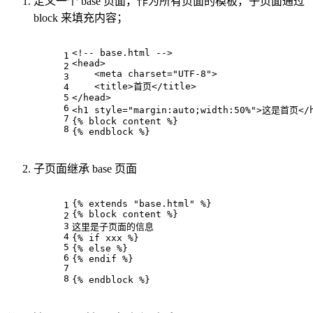
定义一个 base 页面，作为所有页面的模板，子页面通过
block 来填充内容；
<!-- base.html -->
1
<head>
2
    <meta charset="UTF-8">
3
    <title>首页</title>
4
5
</head>
6
<h1 style="margin:auto;width:50%">这是首页</
7
{% block content %}
8
{% endblock %}
子页面继承 base 页面
{% extends "base.html" %}
1
{% block content %}
2
3
这里是子页面的信息
4
{% if xxx %}
5
{% else %}
6
{% endif %}
7
8
{% endblock %}