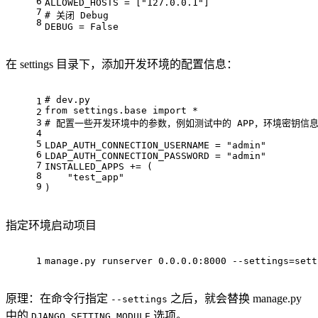
6
ALLOWED_HOSTS = [
"127.0.0.1"
]
7
# 关闭 Debug
8
DEBUG = 
False
在 settings 目录下，添加开发环境的配置信息：
# dev.py
1
from
 settings.base 
import
 *
2
3
# 配置一些开发环境中的参数，例如测试中的 APP，环境密钥信
4
5
LDAP_AUTH_CONNECTION_USERNAME = 
"admin"
6
LDAP_AUTH_CONNECTION_PASSWORD = 
"admin"
7
INSTALLED_APPS += (
8
"test_app"
9
)
指定环境启动项目
1
manage.py runserver 0.0.0.0:8000 --settings=sett
原理：在命令行指定
之后，就会替换 manage.py
--settings
中的
选项。
DJANGO_SETTING_MODULE