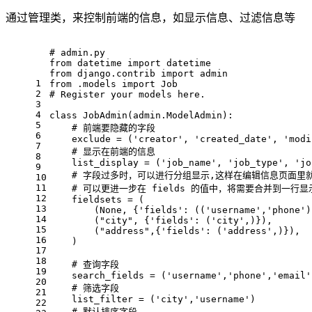
通过管理类，来控制前端的信息，如显示信息、过滤信息等
# admin.py
from
 datetime 
import
 datetime
from
 django.contrib 
import
 admin
1
from
 .models 
import
 Job
2
# Register your models here.
3
4
class
JobAdmin
(admin.ModelAdmin):
5
# 前端要隐藏的字段
6
    exclude = (
'creator'
, 
'created_date'
, 
'modi
7
# 显示在前端的信息
8
    list_display = (
'job_name'
, 
'job_type'
, 
'jo
9
# 字段过多时，可以进行分组显示,这样在编辑信息页面里
10
11
# 可以更进一步在 fields 的值中，将需要合并到一
12
    fieldsets = (
13
        (
None
, {
'fields'
: ((
'username'
,
'phone'
)
14
        (
"city"
, {
'fields'
: (
'city'
,)}),
15
        (
"address"
,{
'fields'
: (
'address'
,)}),
16
    )
17
18
# 查询字段
19
    search_fields = (
'username'
,
'phone'
,
'email'
20
# 筛选字段
21
    list_filter = (
'city'
,
'username'
)
22
# 默认排序字段