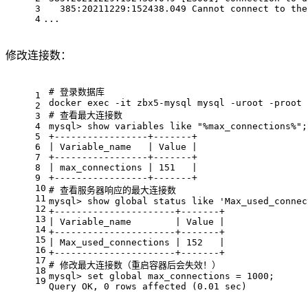
3
   385:20211229:152438.049 Cannot connect to the
4
...
修改连接数：
# 登录数据库
1
docker exec -it zbx5-mysql mysql -uroot -proot
2
# 查看最大连接数
3
4
mysql> show variables like "%max_connections%";
5
+-----------------+-------+
6
| Variable_name   | Value |
7
+-----------------+-------+
8
| max_connections | 151   |
9
+-----------------+-------+
10
# 查看服务器响应的最大连接数
11
mysql> show global status like 'Max_used_connec
12
+----------------------+-------+
13
| Variable_name        | Value |
14
+----------------------+-------+
15
| Max_used_connections | 152   |
16
+----------------------+-------+
17
# 修改最大连接数（重启容器后会失效！）
18
mysql> set global max_connections = 1000;
19
Query OK, 0 rows affected (0.01 sec)