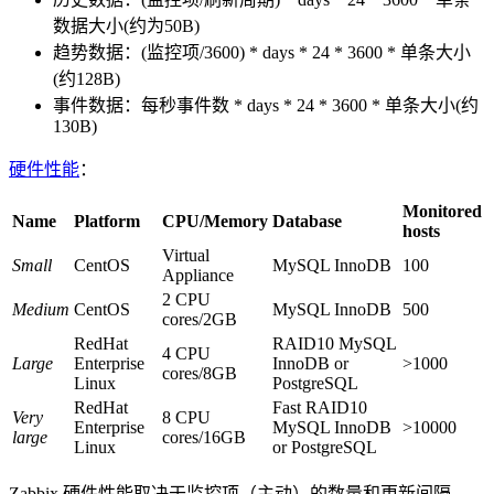
数据大小(约为50B)
趋势数据：(监控项/3600) * days * 24 * 3600 * 单条大小
(约128B)
事件数据：每秒事件数 * days * 24 * 3600 * 单条大小(约
130B)
硬件性能
：
Monitored
Name
Platform
CPU/Memory
Database
hosts
Virtual
Small
CentOS
MySQL InnoDB
100
Appliance
2 CPU
Medium
CentOS
MySQL InnoDB
500
cores/2GB
RedHat
RAID10 MySQL
4 CPU
Large
Enterprise
InnoDB or
>1000
cores/8GB
Linux
PostgreSQL
RedHat
Fast RAID10
Very
8 CPU
Enterprise
MySQL InnoDB
>10000
large
cores/16GB
Linux
or PostgreSQL
Zabbix 硬件性能取决于监控项（主动）的数量和更新间隔，