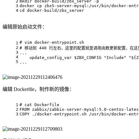
2
mkdir docker-build/zbx_server -p
3
docker cp zbx5-server-mysql:/usr/bin/docker-entr
4
cd docker-build/zbx_server
编辑原始启动文件：
# 
vim docker-entrypoint.sh
1
2
# 
移动到 440 行左右，这里的配置就是调用函数更新配置，在这里添
3
...
4
    update_config_var $ZBX_CONFIG "Include" "${Z
5
...
编辑 Dockerfile，制作新的镜像：
1
# cat Dockerfile
2
FROM
 zabbix/zabbix-server-mysql:
5.0
-centos-lates
3
COPY
 ./docker-entrypoint.sh /usr/bin/docker-entr