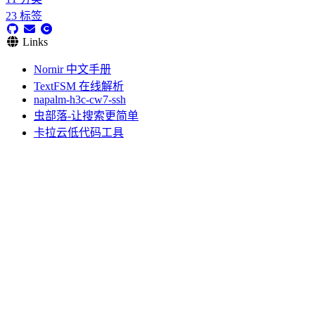
23
标签
Links
Nornir 中文手册
TextFSM 在线解析
napalm-h3c-cw7-ssh
虫部落-让搜索更简单
卡拉云低代码工具