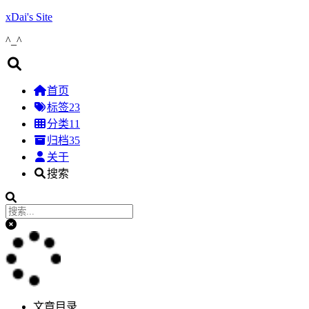
xDai's Site
^_^
首页
标签
23
分类
11
归档
35
关于
搜索
文章目录