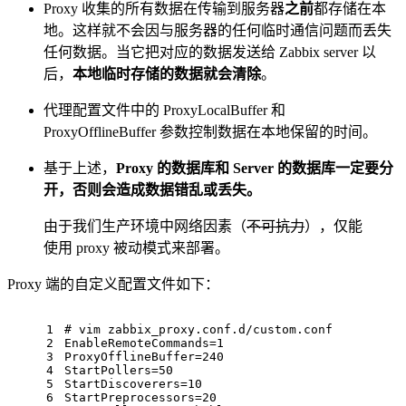
Proxy 收集的所有数据在传输到服务器
之前
都存储在本
地。这样就不会因与服务器的任何临时通信问题而丢失
任何数据。当它把对应的数据发送给 Zabbix server 以
后，
本地临时存储的数据就会清除
。
代理配置文件中的 ProxyLocalBuffer 和
ProxyOfflineBuffer 参数控制数据在本地保留的时间。
基于上述，
Proxy 的数据库和 Server 的数据库一定要分
开，否则会造成数据错乱或丢失。
由于我们生产环境中网络因素（
不可抗力
），仅能
使用 proxy 被动模式来部署。
Proxy 端的自定义配置文件如下：
1
# vim zabbix_proxy.conf.d/custom.conf
2
EnableRemoteCommands
=
1
3
ProxyOfflineBuffer
=
240
4
StartPollers
=
50
5
StartDiscoverers
=
10
6
StartPreprocessors
=
20