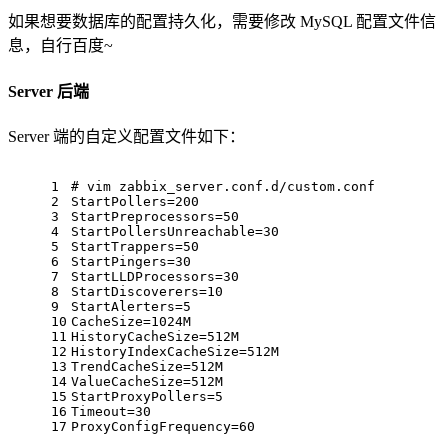
如果想要数据库的配置持久化，需要修改 MySQL 配置文件信
息，自行百度~
Server 后端
Server 端的自定义配置文件如下：
1
# vim zabbix_server.conf.d/custom.conf
2
StartPollers
=
200
3
StartPreprocessors
=
50
4
StartPollersUnreachable
=
30
5
StartTrappers
=
50
6
StartPingers
=
30
7
StartLLDProcessors
=
30
8
StartDiscoverers
=
10
9
StartAlerters
=
5
10
CacheSize
=
1024
M
11
HistoryCacheSize
=
512
M
12
HistoryIndexCacheSize
=
512
M
13
TrendCacheSize
=
512
M
14
ValueCacheSize
=
512
M
15
StartProxyPollers
=
5
16
Timeout
=
30
17
ProxyConfigFrequency
=
60