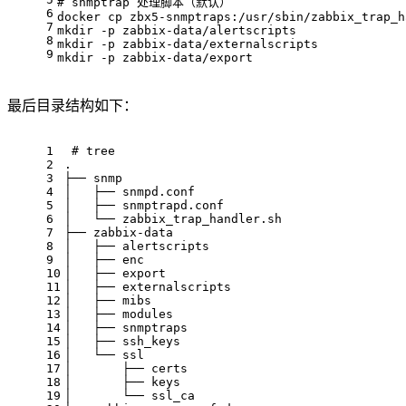
# 
snmptrap 处理脚本（默认）
6
docker cp zbx5-snmptraps:/usr/sbin/zabbix_trap_h
7
mkdir -p zabbix-data/alertscripts
8
mkdir -p zabbix-data/externalscripts
9
mkdir -p zabbix-data/export
最后目录结构如下：
1
 # 
tree
2
.
3
├── snmp
4
│   ├── snmpd.conf
5
│   ├── snmptrapd.conf
6
│   └── zabbix_trap_handler.sh
7
├── zabbix-data
8
│   ├── alertscripts
9
│   ├── enc
10
│   ├── export
11
│   ├── externalscripts
12
│   ├── mibs
13
│   ├── modules
14
│   ├── snmptraps
15
│   ├── ssh_keys
16
│   └── ssl
17
│       ├── certs
18
│       ├── keys
19
│       └── ssl_ca