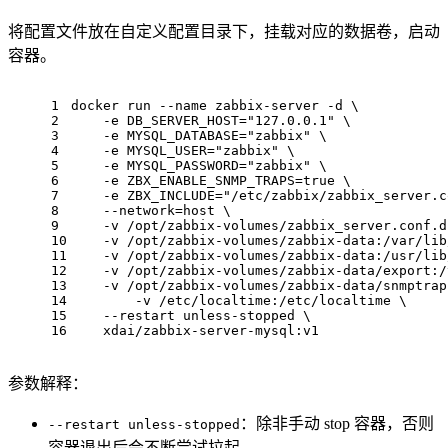
将配置文件放在自定义配置目录下，挂载对应的数据卷，启动
容器。
1
docker run --name zabbix-server -d \
2
    -e DB_SERVER_HOST="127.0.0.1" \
3
    -e MYSQL_DATABASE="zabbix" \
4
    -e MYSQL_USER="zabbix" \
5
    -e MYSQL_PASSWORD="zabbix" \
6
    -e ZBX_ENABLE_SNMP_TRAPS=true \
7
    -e ZBX_INCLUDE="/etc/zabbix/zabbix_server.c
8
    --network=host \
9
    -v /opt/zabbix-volumes/zabbix_server.conf.d
10
    -v /opt/zabbix-volumes/zabbix-data:/var/lib
11
    -v /opt/zabbix-volumes/zabbix-data:/usr/lib
12
    -v /opt/zabbix-volumes/zabbix-data/export:/
13
    -v /opt/zabbix-volumes/zabbix-data/snmptrap
14
	-v /etc/localtime:/etc/localtime \
15
    --restart unless-stopped \
16
    xdai/zabbix-server-mysql:v1
参数解释：
：除非手动 stop 容器，否则
--restart unless-stopped
容器退出后会不断尝试拉起