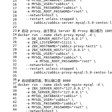
    -e MYSQL_DATABASE="zabbix" \
15
    -e MYSQL_USER="zabbix" \
16
    -e MYSQL_PASSWORD="zabbix" \
17
    -e MYSQL_ROOT_PASSWORD="root" \
18
    --network=host \
19
    --restart unless-stopped \
20
	zabbix/zabbix-server-mysql:5.0-centos-l
21
22
23
# 
启动 proxy，由于默认 Server 和 Proxy 端口都为 10
24
docker run --name zbx5-proxy-mysql -d \
25
    -e DB_SERVER_HOST="127.0.0.1" \
26
    -e ZBX_LISTENPORT=11111 \
27
    -e ZBX_HOSTNAME="zabbix-proxy-test1" \
28
    -e ZBX_SERVER_HOST="127.0.0.1" \
29
    -e MYSQL_USER="zabbix" \
30
    -e MYSQL_PASSWORD="zabbix" \
31
	-e MYSQL_ROOT_PASSWORD="root" \
32
    --network=host \
33
    --restart unless-stopped \
34
	zabbix/zabbix-proxy-mysql:5.0-centos-la
35
36
# 
启动前端页面，默认端口是 8080
37
docker run --name zbx5-web-nginx-mysql -d \
38
    -e ZBX_SERVER_HOST="127.0.0.1" \
39
    -e DB_SERVER_HOST="127.0.0.1" \
40
    -e MYSQL_DATABASE="zabbix" \
41
    -e MYSQL_USER="zabbix" \
42
    -e MYSQL_PASSWORD="zabbix" \
43
    -e MYSQL_ROOT_PASSWORD="root" \
44
    --network=host \