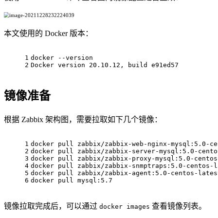
本文使用的 Docker 版本：
1
docker --version
2
Docker version 20.10.12, build e91ed57
镜像准备
根据 Zabbix 架构图，需要拉取如下几个镜像：
1
docker pull zabbix/zabbix-web-nginx-mysql:5.0-ce
2
docker pull zabbix/zabbix-server-mysql:5.0-cento
3
docker pull zabbix/zabbix-proxy-mysql:5.0-centos
4
docker pull zabbix/zabbix-snmptraps:5.0-centos-l
5
docker pull zabbix/zabbix-agent:5.0-centos-lates
6
docker pull mysql:5.7
镜像拉取完成后，可以通过
查看镜像列表。
docker images