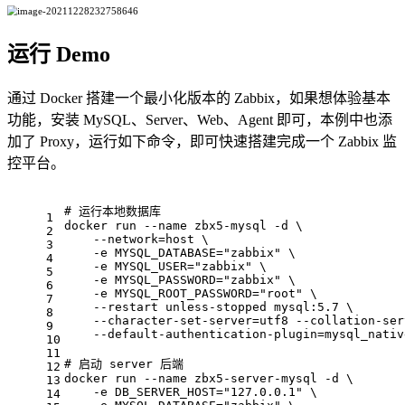
运行 Demo
通过 Docker 搭建一个最小化版本的 Zabbix，如果想体验基本
功能，安装 MySQL、Server、Web、Agent 即可，本例中也添
加了 Proxy，运行如下命令，即可快速搭建完成一个 Zabbix 监
控平台。
# 
运行本地数据库
1
docker run --name zbx5-mysql -d \
2
    --network=host \
3
    -e MYSQL_DATABASE="zabbix" \
4
    -e MYSQL_USER="zabbix" \
5
    -e MYSQL_PASSWORD="zabbix" \
6
    -e MYSQL_ROOT_PASSWORD="root" \
7
    --restart unless-stopped mysql:5.7 \
8
    --character-set-server=utf8 --collation-ser
9
    --default-authentication-plugin=mysql_nativ
10
11
# 
启动 server 后端
12
docker run --name zbx5-server-mysql -d \
13
    -e DB_SERVER_HOST="127.0.0.1" \
14