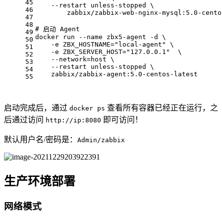
45
    --restart unless-stopped \
46
	zabbix/zabbix-web-nginx-mysql:5.0-cent
47
48
# 
启动 Agent
49
docker run --name zbx5-agent -d \
50
    -e ZBX_HOSTNAME="local-agent" \
51
    -e ZBX_SERVER_HOST="127.0.0.1"  \
52
    --network=host \
53
    --restart unless-stopped \
54
    zabbix/zabbix-agent:5.0-centos-latest
55
启动完成后，通过
查看所有容器已经正在运行，之
docker ps
后通过访问
即可访问！
http://ip:8080
默认用户名/密码是：
Admin/zabbix
生产环境部署
网络模式